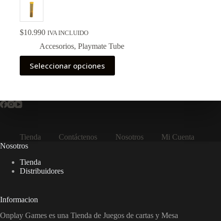
$
10.990
IVA INCLUIDO
Accesorios
,
Playmate Tube
Este
Seleccionar opciones
producto
tiene
múltiples
variantes.
Las
opciones
se
pueden
Tienda
Contáctenos
Nosotros
Mi Cuenta
elegir
Nosotros
en
la
Tienda
página
Distribuidores
de
producto
Informacion
Onplay Games es una Tienda de Juegos de cartas y Mesa