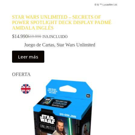
STAR WARS UNLIMITED – SECRETS OF
POWER SPOTLIGHT DECK DISPLAY PADMÉ
AMIDALA INGLÉS
$
14.990
$
19.990
IVA INCLUIDO
El
El
precio
precio
Juego de Cartas
,
Star Wars Unlimited
original
actual
era:
es:
Leer más
$19.990.
$14.990.
OFERTA