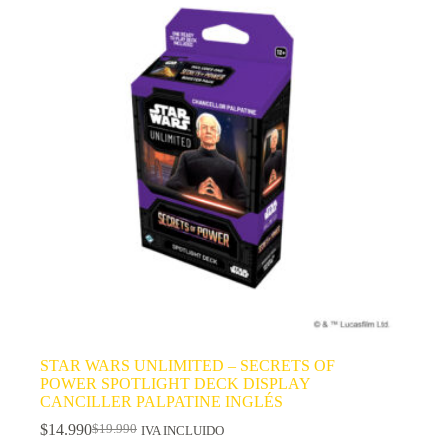
STAR WARS UNLIMITED – SECRETS OF
POWER SPOTLIGHT DECK DISPLAY
CANCILLER PALPATINE INGLÉS
$
14.990
$
19.990
IVA INCLUIDO
El
El