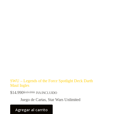
SWU – Legends of the Force Spotlight Deck Darth
Maul Ingles
$
14.990
$
19.990
IVA INCLUIDO
El
El
precio
precio
Juego de Cartas
,
Star Wars Unlimited
original
actual
era:
es:
Agregar al carrito
$19.990.
$14.990.