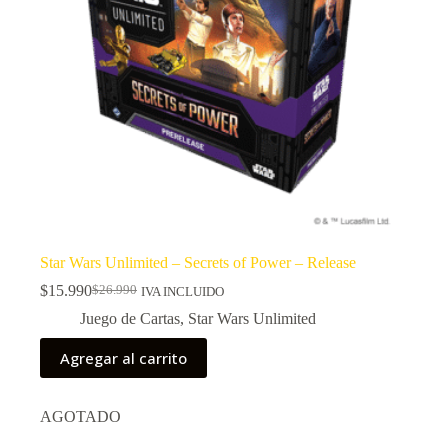
Star Wars Unlimited – Secrets of Power – Release
$
15.990
$
26.990
IVA INCLUIDO
El
El
precio
precio
Juego de Cartas
,
Star Wars Unlimited
original
actual
era:
es:
Agregar al carrito
$26.990.
$15.990.
AGOTADO