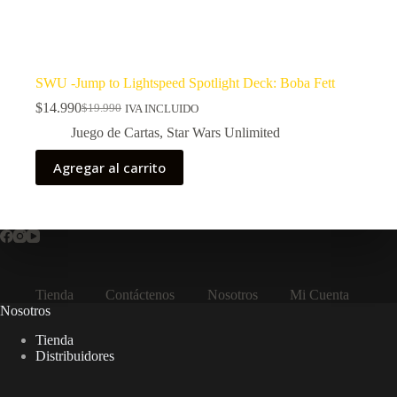
SWU -Jump to Lightspeed Spotlight Deck: Boba Fett
$
14.990
$
19.990
IVA INCLUIDO
El
El
precio
precio
Juego de Cartas
,
Star Wars Unlimited
original
actual
era:
es:
Agregar al carrito
$19.990.
$14.990.
Tienda
Contáctenos
Nosotros
Mi Cuenta
Nosotros
Tienda
Distribuidores