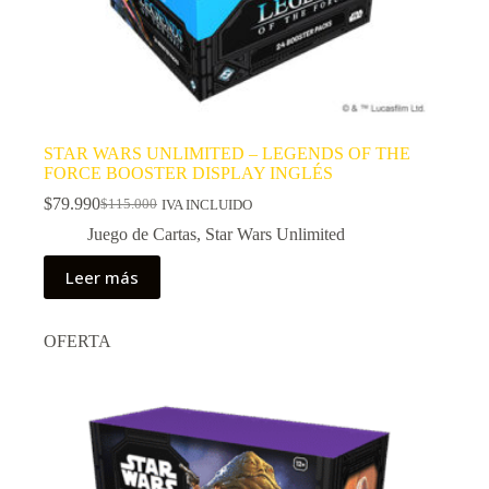
STAR WARS UNLIMITED – LEGENDS OF THE
FORCE BOOSTER DISPLAY INGLÉS
$
79.990
$
115.000
IVA INCLUIDO
El
El
precio
precio
Juego de Cartas
,
Star Wars Unlimited
original
actual
era:
es:
Leer más
$115.000.
$79.990.
OFERTA