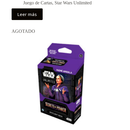
precio
precio
Juego de Cartas
,
Star Wars Unlimited
original
actual
era:
es:
Leer más
$19.990.
$14.990.
AGOTADO