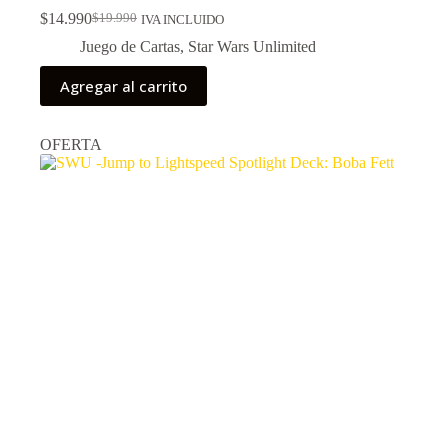
$
14.990
$
19.990
IVA INCLUIDO
El
El
precio
precio
Juego de Cartas
,
Star Wars Unlimited
original
actual
era:
es:
Agregar al carrito
$19.990.
$14.990.
OFERTA