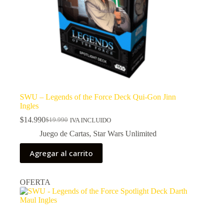
SWU – Legends of the Force Deck Qui-Gon Jinn
Ingles
$
14.990
$
19.990
IVA INCLUIDO
El
El
precio
precio
Juego de Cartas
,
Star Wars Unlimited
original
actual
era:
es:
Agregar al carrito
$19.990.
$14.990.
OFERTA