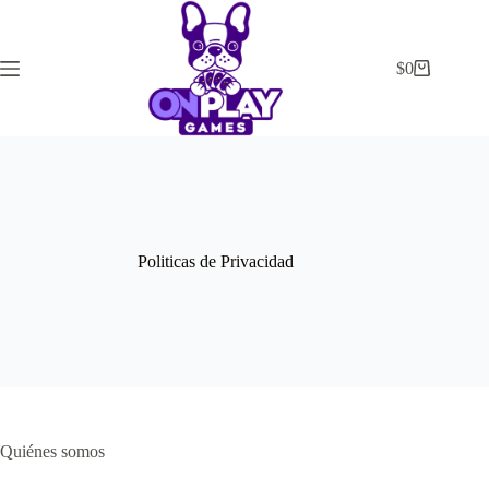
Saltar
al
contenido
$
0
Carrito
de
compra
Politicas de Privacidad
Quiénes somos