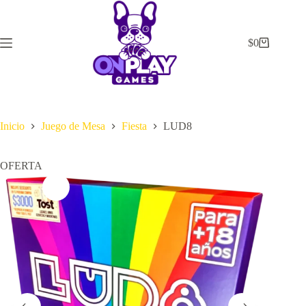
Saltar
al
contenido
$
0
Carrito
de
compra
Inicio
Juego de Mesa
Fiesta
LUD8
OFERTA