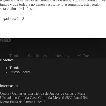
Regálaselo a tu partner de carrete o a esos amigos que se fueron a vivir
juntos y que todavía no tienen vasos. Te lo aseguramos, este regalo
será el alma de la fiesta.
Jugadores: 2 a 8
Tienda
Contáctenos
Nosotros
Mi Cuenta
Nosotros
Tienda
Distribuidores
Informacion
Onplay Games es una Tienda de Juegos de cartas y Mesa
Ubicada en Galeria Casa Colorada Merced #832 Local 54,
Metro Plaza de Armas Linea 5 .