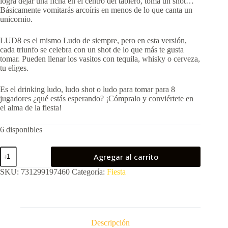
logra dejar una ficha en el centro del tablero, toma un shot…
Básicamente vomitarás arcoíris en menos de lo que canta un
unicornio.
LUD8 es el mismo Ludo de siempre, pero en esta versión,
cada triunfo se celebra con un shot de lo que más te gusta
tomar. Pueden llenar los vasitos con tequila, whisky o cerveza,
tu eliges.
Es el drinking ludo, ludo shot o ludo para tomar para 8
jugadores ¿qué estás esperando? ¡Cómpralo y conviértete en
el alma de la fiesta!
6 disponibles
LUD8
Agregar al carrito
cantidad
SKU:
731299197460
Categoría:
Fiesta
Descripción