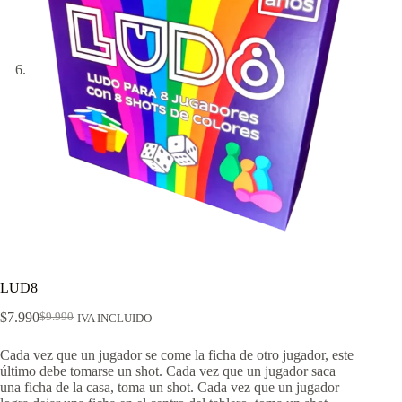
LUD8
$
7.990
$
9.990
IVA INCLUIDO
El
El
precio
precio
Cada vez que un jugador se come la ficha de otro jugador, este
original
actual
último debe tomarse un shot. Cada vez que un jugador saca
era:
es:
una ficha de la casa, toma un shot. Cada vez que un jugador
$9.990.
$7.990.