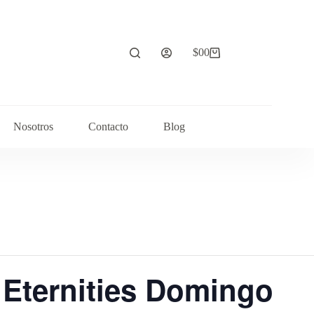
$
0
0
Carrito
de
compra
Nosotros
Contacto
Blog
 Eternities Domingo