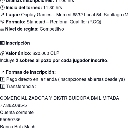
🕙
Últimas inscripciones:
11:00 hrs
🕚
Inicio del torneo:
11:30 hrs
📍
Lugar:
Onplay Games – Merced #832 Local 54, Santiago (M
🎯
Formato:
Standard – Regional Qualifier (RCQ)
⚖️
Nivel de reglas:
Competitivo
💵 Inscripción
💰
Valor único:
$20.000 CLP
Incluye
2 sobres al pozo por cada jugador inscrito
.
📌
Formas de inscripción:
1️⃣ Pago directo en la tienda (inscripciones abiertas desde ya)
2️⃣ Transferencia :
COMERCIALIZADORA Y DISTRIBUIDORA BM LIMITADA
77.862.085-5
Cuenta corriente
95050736
Banco Bci / Mach