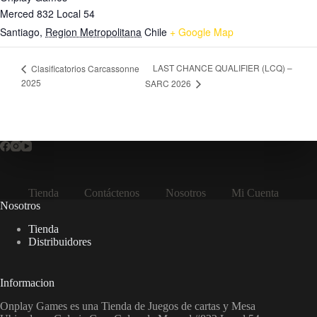
Merced 832 Local 54
Santiago
,
Region Metropolitana
Chile
+ Google Map
LAST CHANCE QUALIFIER (LCQ) –
Clasificatorios Carcassonne
2025
SARC 2026
Tienda
Contáctenos
Nosotros
Mi Cuenta
Nosotros
Tienda
Distribuidores
Informacion
Onplay Games es una Tienda de Juegos de cartas y Mesa