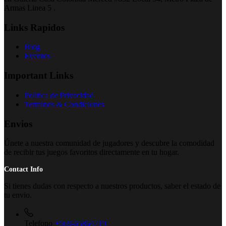
Armas Linea 5 .
Links Rapidos
Blog
Eventos
Important Links
Politica de Privacidad
Terminos & Condiciones
Envios
Únete a nuestra comunidad de jugadores y descubre la comodidad
de recibir tus juegos favoritos directamente en tu hogar.
Contact Info
Si tienes dudas con respecto a nuestros productos, saber el estado de
tu envio.
Telefono
+569-65864719