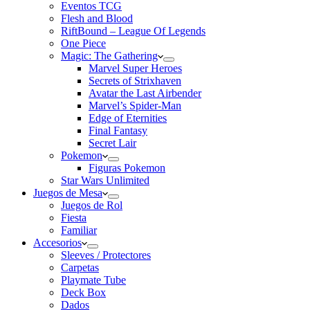
Eventos TCG
Flesh and Blood
RiftBound – League Of Legends
One Piece
Magic: The Gathering
Marvel Super Heroes
Secrets of Strixhaven
Avatar the Last Airbender
Marvel’s Spider-Man
Edge of Eternities
Final Fantasy
Secret Lair
Pokemon
Figuras Pokemon
Star Wars Unlimited
Juegos de Mesa
Juegos de Rol
Fiesta
Familiar
Accesorios
Sleeves / Protectores
Carpetas
Playmate Tube
Deck Box
Dados