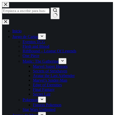
Saltar
al
contenido
Sin
resultados
Inicio
Juego de Cartas
Eventos TCG
Flesh and Blood
RiftBound – League Of Legends
One Piece
Magic: The Gathering
Marvel Super Heroes
Secrets of Strixhaven
Avatar the Last Airbender
Marvel’s Spider-Man
Edge of Eternities
Final Fantasy
Secret Lair
Pokemon
Figuras Pokemon
Star Wars Unlimited