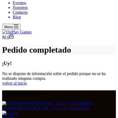
Eventos
Nosotros
Contacto
Blog
Menú
Carrito
$
0
0
de
compra
Pedido completado
¡Uy!
No se dispone de información sobre el pedido porque no se ha
realizado ninguna compra.
volver al inicio
Tendencia ahora
SKIRMISH RIFTBOUND – LILLIA CHAMPION
LUD8