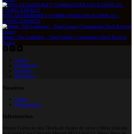
MTG AETHERDRIFT COMMANDER DECK DISPLAY –
LIVING ENERGY
Magic: The Gathering – Final Fantasy Commander Deck Revival
Trance
Tienda
Contáctenos
Nosotros
Mi Cuenta
Nosotros
Tienda
Distribuidores
Informacion
Onplay Games es una Tienda de Juegos de cartas y Mesa Ubicada
en Galeria Casa Colorada Merced #832 Local 54, Metro Plaza de