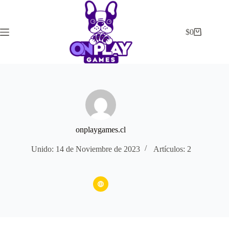
Saltar
al
contenido
$
0
Carrito
de
compra
onplaygames.cl
Unido: 14 de Noviembre de 2023
Artículos: 2