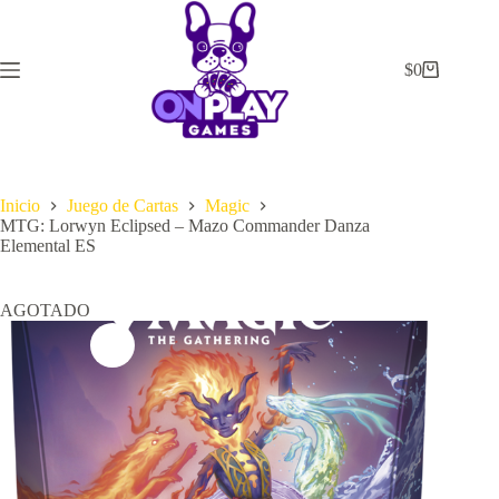
Saltar
al
contenido
$
0
Carrito
de
compra
Inicio
Juego de Cartas
Magic
MTG: Lorwyn Eclipsed – Mazo Commander Danza
Elemental ES
AGOTADO