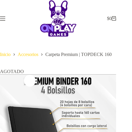
Saltar
al
contenido
$
0
Carrito
de
compra
Inicio
Accesorios
Carpeta Premium | TOPDECK 160
AGOTADO