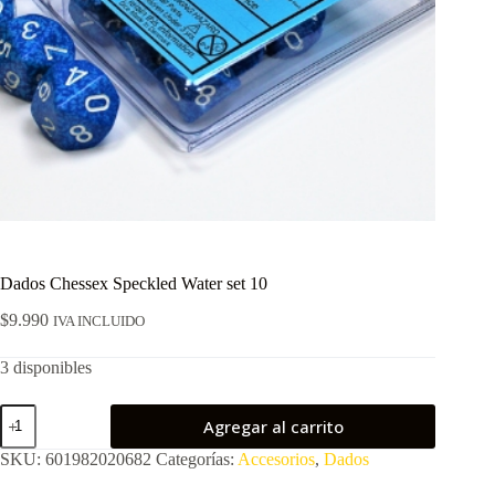
Dados Chessex Speckled Water set 10
$
9.990
IVA INCLUIDO
3 disponibles
Dados
Agregar al carrito
Chessex
Speckled
SKU:
601982020682
Categorías:
Accesorios
,
Dados
Water
set