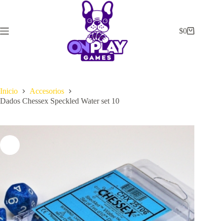
Saltar
al
contenido
$
0
Carrito
de
compra
Inicio
Accesorios
Dados Chessex Speckled Water set 10