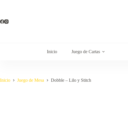
Saltar
al
contenido
Inicio
Juego de Cartas
Inicio
Juego de Mesa
Dobble – Lilo y Stitch