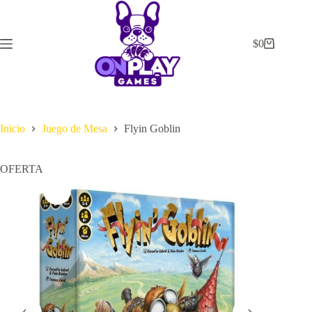
Saltar
al
contenido
$
0
Carrito
de
compra
Inicio
Juego de Mesa
Flyin Goblin
OFERTA