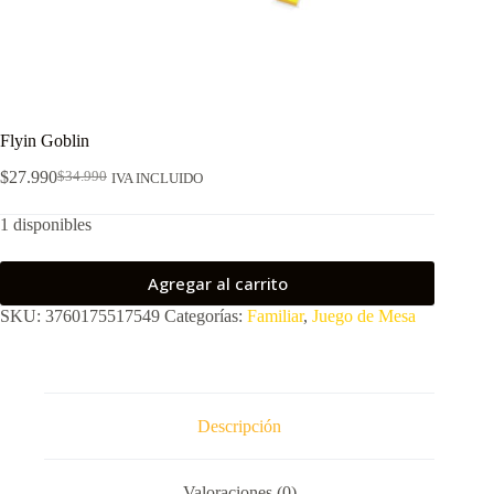
Flyin Goblin
$
27.990
$
34.990
IVA INCLUIDO
El
El
precio
precio
1 disponibles
original
actual
era:
es:
$34.990.
$27.990.
Agregar al carrito
SKU:
3760175517549
Categorías:
Familiar
,
Juego de Mesa
Descripción
Valoraciones (0)