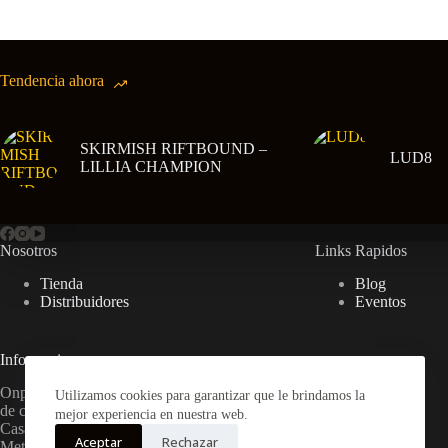
Tendencia ahora
SKIRMISH RIFTBOUND –
LUD8
LILLIA CHAMPION
Nosotros
Links Rapidos
Tienda
Blog
Distribuidores
Eventos
Informacion
Onplay Games es una Tienda de Juegos
Utilizamos cookies para garantizar que le brindamos la
de cartas y Mesa Ubicada en Galeria
mejor experiencia en nuestra web.
Casa Colorada Merced #832 Local 54,
Aceptar
Rechazar
Metro Plaza de Armas Linea 5 .