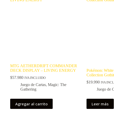
MTG AETHERDRIFT COMMANDER
DECK DISPLAY – LIVING ENERGY
Pokémon: White 
Collection Gothit
$
57.980
IVA INCLUIDO
$
19.990
IVA INC
Juego de Cartas
,
Magic: The
Gathering
Juego de C
Agregar al carrito
Leer más