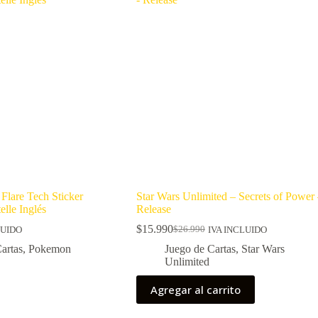
Flare Tech Sticker
Star Wars Unlimited – Secrets of Power
elle Inglés
Release
$
15.990
$
26.990
LUIDO
IVA INCLUIDO
El
El
precio
precio
artas
,
Pokemon
Juego de Cartas
,
Star Wars
original
actual
Unlimited
era:
es:
$26.990.
$15.990.
Agregar al carrito