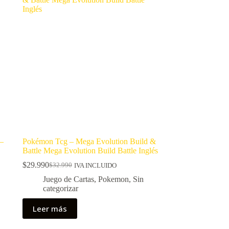
 –
Pokémon Tcg – Mega Evolution Build &
Battle Mega Evolution Build Battle Inglés
$
29.990
$
32.990
IVA INCLUIDO
El
El
precio
precio
Juego de Cartas
,
Pokemon
,
Sin
original
actual
categorizar
era:
es:
$32.990.
$29.990.
Leer más