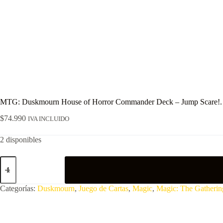
MTG: Duskmourn House of Horror Commander Deck – Jump Scare!.
$
74.990
IVA INCLUIDO
2 disponibles
MTG:
Duskmourn
House
of
Categorías:
Duskmourn
,
Juego de Cartas
,
Magic
,
Magic: The Gatherin
Horror
Commander
Deck
-