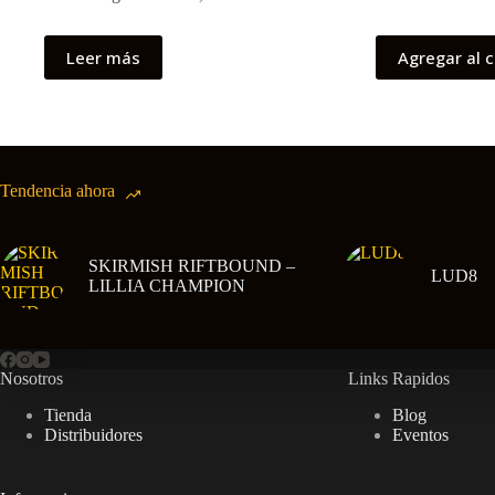
original
actual
era:
es:
era:
es:
$34.990.
$29.990.
$19.990.
$16.990.
Leer más
Agregar al c
Tendencia ahora
SKIRMISH RIFTBOUND –
LUD8
LILLIA CHAMPION
Nosotros
Links Rapidos
Tienda
Blog
Distribuidores
Eventos