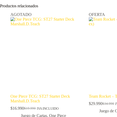
Productos relacionados
AGOTADO
OFERTA
One Piece TCG: ST27 Starter Deck
Team Rocket – Ti
Marshall.D.Teach
$
29.990
$
34.990
I
El
El
$
16.990
$
19.990
IVA INCLUIDO
El
El
precio
precio
Juego de C
precio
precio
original
actual
Juego de Cartas
,
One Piece