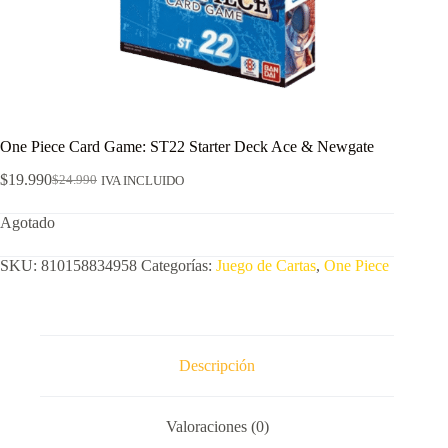
One Piece Card Game: ST22 Starter Deck Ace & Newgate
$
19.990
$
24.990
IVA INCLUIDO
El
El
precio
precio
Agotado
original
actual
era:
es:
$24.990.
$19.990.
SKU:
810158834958
Categorías:
Juego de Cartas
,
One Piece
Descripción
Valoraciones (0)