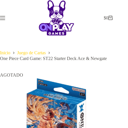
Saltar
al
contenido
$
0
Carrito
de
compra
Inicio
Juego de Cartas
One Piece Card Game: ST22 Starter Deck Ace & Newgate
AGOTADO