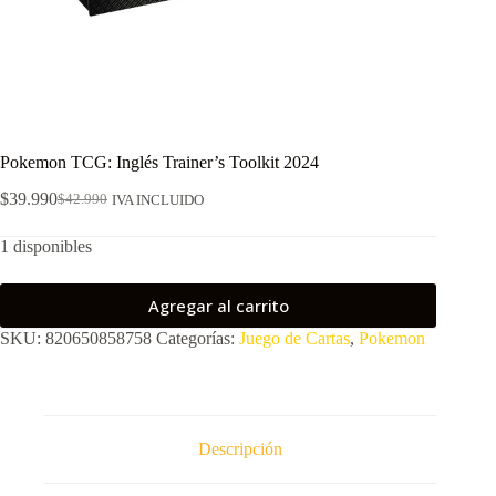
Pokemon TCG: Inglés Trainer’s Toolkit 2024
$
39.990
$
42.990
IVA INCLUIDO
El
El
precio
precio
1 disponibles
original
actual
era:
es:
$42.990.
$39.990.
Agregar al carrito
SKU:
820650858758
Categorías:
Juego de Cartas
,
Pokemon
Descripción