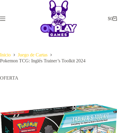
Saltar
al
contenido
$
0
Carrito
de
compra
Inicio
Juego de Cartas
Pokemon TCG: Inglés Trainer’s Toolkit 2024
OFERTA