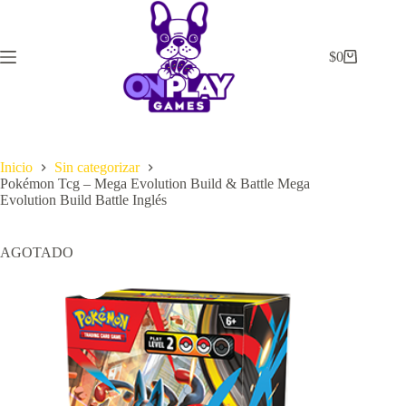
Saltar
al
contenido
$
0
Carrito
de
compra
Inicio
Sin categorizar
Pokémon Tcg – Mega Evolution Build & Battle Mega
Evolution Build Battle Inglés
AGOTADO