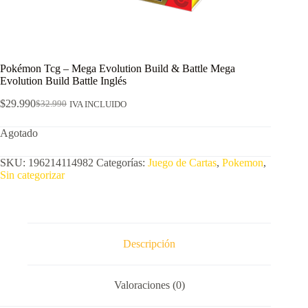
Pokémon Tcg – Mega Evolution Build & Battle Mega
Evolution Build Battle Inglés
$
29.990
$
32.990
IVA INCLUIDO
El
El
precio
precio
Agotado
original
actual
era:
es:
$32.990.
$29.990.
SKU:
196214114982
Categorías:
Juego de Cartas
,
Pokemon
,
Sin categorizar
Descripción
Valoraciones (0)