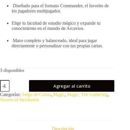
Diseñado para el formato Commander, el favorito de
los jugadores multijugador.
Elige tu facultad de estudio mágico y expande tu
conocimiento en el mundo de Arcavios.
Mazo completo y balanceado, ideal para jugar
directamente o personalizar con tus propias cartas.
3 disponibles
MTG:
Agregar al carrito
Secrets
of
Categorías:
Juego de Cartas
,
Magic
,
Magic: The Gathering
,
Strixhaven
Secrets of Strixhaven
Commander
Deck
-
Quandrix
Unlimited.
cantidad
Descripción