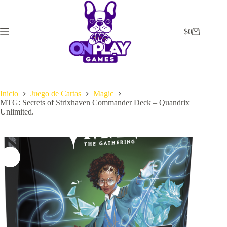
Saltar
al
contenido
$
0
Carrito
de
compra
Inicio
Juego de Cartas
Magic
MTG: Secrets of Strixhaven Commander Deck – Quandrix
Unlimited.