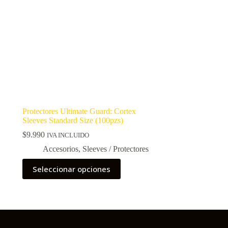
Protectores Ultimate Guard: Cortex
Sleeves Standard Size (100pzs)
$
9.990
IVA INCLUIDO
Accesorios
,
Sleeves / Protectores
Este
Seleccionar opciones
producto
tiene
múltiples
variantes.
Las
opciones
se