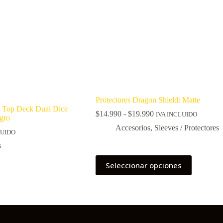
Protectores Dragon Shield: Matte
 Top Deck Dual Dice
Rango
$
14.990
-
$
19.990
IVA INCLUIDO
gro
de
Accesorios
,
Sleeves / Protectores
precios:
LUIDO
desde
s
$14.990
hasta
Este
Seleccionar opciones
$19.990
producto
tiene
múltiples
variantes.
Las
opciones
se