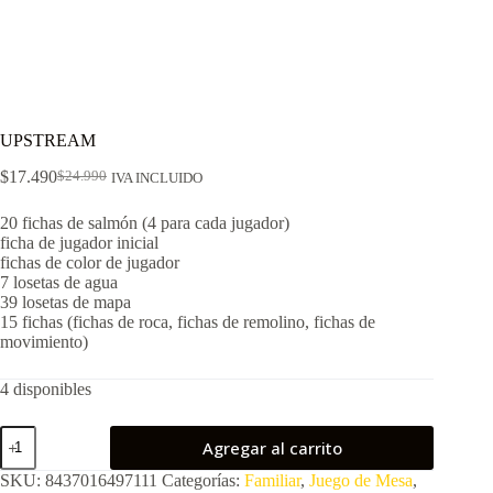
UPSTREAM
$
17.490
$
24.990
IVA INCLUIDO
El
El
precio
precio
20 fichas de salmón (4 para cada jugador)
original
actual
ficha de jugador inicial
era:
es:
fichas de color de jugador
$24.990.
$17.490.
7 losetas de agua
39 losetas de mapa
15 fichas (fichas de roca, fichas de remolino, fichas de
movimiento)
4 disponibles
UPSTREAM
Agregar al carrito
cantidad
SKU:
8437016497111
Categorías:
Familiar
,
Juego de Mesa
,