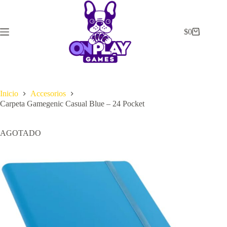
Saltar
al
contenido
$
0
Carrito
de
compra
Inicio
Accesorios
Carpeta Gamegenic Casual Blue – 24 Pocket
AGOTADO