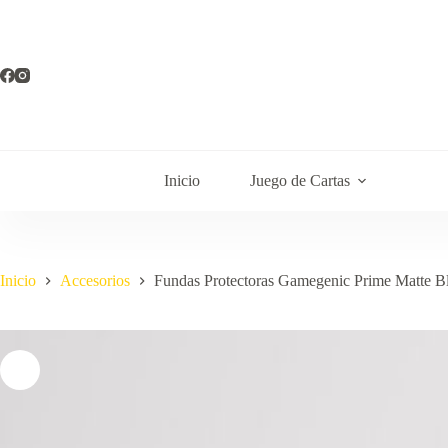
Saltar
al
contenido
Inicio
Juego de Cartas
Inicio
Accesorios
Fundas Protectoras Gamegenic Prime Matte Bl