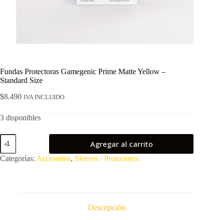
Fundas Protectoras Gamegenic Prime Matte Yellow –
Standard Size
$
8.490
IVA INCLUIDO
3 disponibles
Fundas
Agregar al carrito
Protectoras
Gamegenic
Categorías:
Accesorios
,
Sleeves / Protectores
Prime
Matte
Yellow
–
Standard
Size
Descripción
cantidad