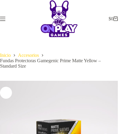
Saltar
al
contenido
$
0
Carrito
de
compra
Inicio
Accesorios
Fundas Protectoras Gamegenic Prime Matte Yellow –
Standard Size