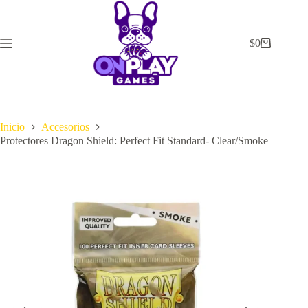
Saltar
al
contenido
$
0
Carrito
de
compra
Inicio
Accesorios
Protectores Dragon Shield: Perfect Fit Standard- Clear/Smoke