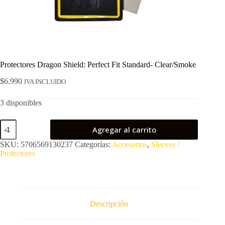
Protectores Dragon Shield: Perfect Fit Standard- Clear/Smoke
$
6.990
IVA INCLUIDO
3 disponibles
Protectores
Agregar al carrito
Dragon
Shield:
SKU:
5706569130237
Categorías:
Accesorios
,
Sleeves /
Perfect
Protectores
Fit
Standard-
Clear/Smoke
cantidad
Descripción