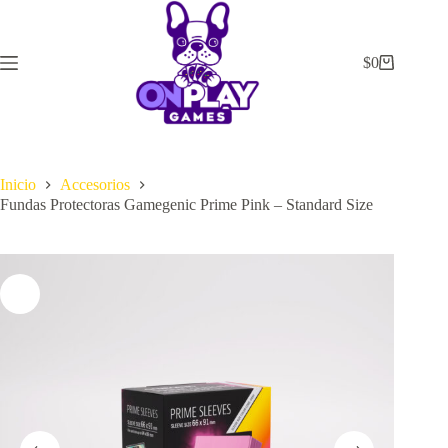
Saltar
al
contenido
$
0
Carrito
de
compra
Inicio
Accesorios
Fundas Protectoras Gamegenic Prime Pink – Standard Size