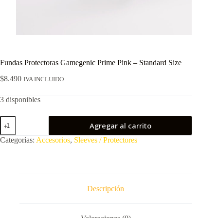
Fundas Protectoras Gamegenic Prime Pink – Standard Size
$
8.490
IVA INCLUIDO
3 disponibles
Fundas
Agregar al carrito
Protectoras
Gamegenic
Categorías:
Accesorios
,
Sleeves / Protectores
Prime
Pink
–
Standard
Size
cantidad
Descripción