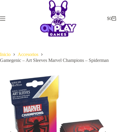
Saltar
al
contenido
$
0
Carrito
de
compra
Inicio
Accesorios
Gamegenic – Art Sleeves Marvel Champions – Spiderman