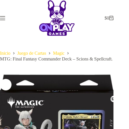
Saltar
al
contenido
$
0
Carrito
de
compra
Inicio
Juego de Cartas
Magic
MTG: Final Fantasy Commander Deck – Scions & Spellcraft.