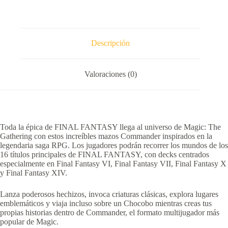
-
Scions
&
Spellcraft.
cantidad
Descripción
Valoraciones (0)
Toda la épica de
FINAL FANTASY
llega al universo de
Magic: The
Gathering
con estos increíbles mazos Commander inspirados en la
legendaria saga RPG. Los jugadores podrán recorrer los mundos de los
16 títulos principales de FINAL FANTASY, con decks centrados
especialmente en
Final Fantasy VI
,
Final Fantasy VII
,
Final Fantasy X
y
Final Fantasy XIV
.
Lanza poderosos hechizos, invoca criaturas clásicas, explora lugares
emblemáticos y viaja incluso sobre un Chocobo mientras creas tus
propias historias dentro de Commander, el formato multijugador más
popular de Magic.