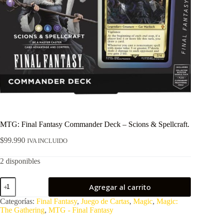
MTG: Final Fantasy Commander Deck – Scions & Spellcraft.
$
99.990
IVA INCLUIDO
2 disponibles
MTG:
Agregar al carrito
Final
Fantasy
Categorías:
Final Fantasy
,
Juego de Cartas
,
Magic
,
Magic:
Commander
The Gathering
,
MTG - Final Fantasy
Deck