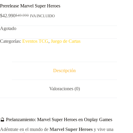
Prerelease Marvel Super Heroes
$
42.990
$
49.990
IVA INCLUIDO
El
El
precio
precio
Agotado
original
actual
era:
es:
$49.990.
$42.990.
Categorías:
Eventos TCG
,
Juego de Cartas
Descripción
Valoraciones (0)
🔮 Prelanzamiento: Marvel Super Heroes en Onplay Games
Adéntrate en el mundo de
Marvel Super Heroes
y vive una