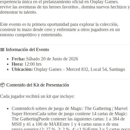
experiencia única en el prelanzamiento oficial en Onplay Games.
revive las aventuras de tus heroes favoritos , domina nuevos hechizos y
demostrar tu talento.
Este evento es tu primera oportunidad para explorar la colección,
construir tu mazo desde cero y enfrentarte a otros jugadores en un
entorno competitivo y entretenido.
📅 Información del Evento
Fecha:
Sábado 20 de Junio de 2026
Hora:
12:00 hrs
Ubicación:
Onplay Games – Merced 832, Local 54, Santiago
📦 Contenido del Kit de Presentación
Cada jugador recibirá un kit que incluye:
Contenido:6 sobres de juego de Magic: The Gathering | Marvel
Super HeroesCada sobre de juego contiene 14 cartas de Magic:
The GatheringPuede contener las siguientes cartas: 1 a 384 de
MSH y 41 a 100 de MAREntre 1 y 4 cartas raras o de una
rareza superior (2: 27 %, 3: 2 %, 4: <1 %)Entre 3 y 5 cartas poco