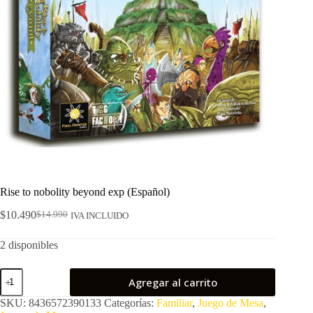
Rise to nobolity beyond exp (Español)
$
10.490
$
14.990
IVA INCLUIDO
El
El
precio
precio
2 disponibles
original
actual
era:
es:
$14.990.
$10.490.
Rise
Agregar al carrito
to
nobolity
SKU:
8436572390133
Categorías:
Familiar
,
Juego de Mesa
,
beyond