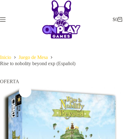
Saltar
al
contenido
$
0
Carrito
de
compra
Inicio
Juego de Mesa
Rise to nobolity beyond exp (Español)
OFERTA