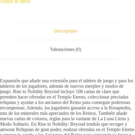
Juegos de Mesa
exp
(Español)
cantidad
Descripción
Valoraciones (0)
Expansión que añade una extensión para el tablero de juego y para los
tableros de los jugadores, además de nuevos meeples y modos de
juego. Rise to Nobility Beyond incluye 108 cartas de claro que
permiten hacer ofrendas en el Templo Eterno, coleccionar preciadas
reliquias y ayudar a los ancianos del Reino para conseguir poderosas
recompensas. Además, los jugadores ganarán acceso a la Rosapiedra,
uno de los minerales más apreciados de los Reinos. También añade
nuevas cartas de colonos, reglas para la variante de La Luna Llena y
Modo Solitario. En Rise to Nobility: Beyond tendrás que recoger y
atesorar Reliquias de gran poder, realizar ofrendas en el Templo Eterno
y prestar tu ayuda a los Ancianos del Reino para conseguir su favor o