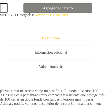
GG
Agregar al carrito
ESSENTIAL
LINE
SKU:
N/D
Categorías:
Accesorios
,
Deck Box
ADVANCED
BASTION
100+
XL
cantidad
Descripción
Información adicional
Valoraciones (0)
¡Si vas a resistir, resiste como un bastión!». El modelo Bastion 100+
XL es una caja para mazos muy compacta y resistente que protege más
de 100 cartas en doble funda con fundas interiores muy gruesas.
Además, podrás ver la parte superior de la carta Commander sin tener