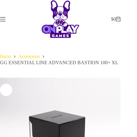
Saltar
al
contenido
$
0
Carrito
de
compra
Inicio
Accesorios
GG ESSENTIAL LINE ADVANCED BASTION 100+ XL