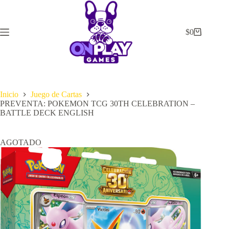
Saltar
al
contenido
$
0
Carrito
de
compra
Inicio
Juego de Cartas
PREVENTA: POKEMON TCG 30TH CELEBRATION –
BATTLE DECK ENGLISH
AGOTADO