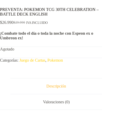
PREVENTA: POKEMON TCG 30TH CELEBRATION –
BATTLE DECK ENGLISH
$
26.990
$
29.990
IVA INCLUIDO
El
El
precio
precio
¡Combate todo el día o toda la noche con Espeon ex o
original
actual
Umbreon ex!
era:
es:
$29.990.
$26.990.
Agotado
Categorías:
Juego de Cartas
,
Pokemon
Descripción
Valoraciones (0)